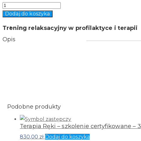
Quantity
Dodaj do koszyka
Opis
Trening relaksacyjny w profilaktyce i terapii
Opis
Podobne produkty
Terapia Ręki – szkolenie certyfikowane – 3
830,00
zł
Dodaj do koszyka