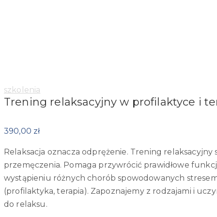
Category:
szkolenia
Trening relaksacyjny w profilaktyce i te
390,00
zł
Relaksacja oznacza odprężenie. Trening relaksacyjny 
przemęczenia. Pomaga przywrócić prawidłowe funkcj
wystąpieniu różnych chorób spowodowanych stresem. 
(profilaktyka, terapia). Zapoznajemy z rodzajami i u
do relaksu.