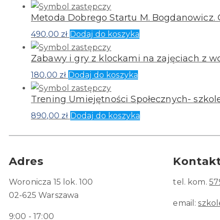
Metoda Dobrego Startu M. Bogdanowicz. C
490,00
zł
Dodaj do koszyka
Zabawy i gry z klockami na zajęciach z 
180,00
zł
Dodaj do koszyka
Trening Umiejętności Społecznych- szkolen
890,00
zł
Dodaj do koszyka
Adres
Kontak
Woronicza 15 lok. 100
tel. kom.
57
02-625 Warszawa
email:
szko
9:00 - 17:00