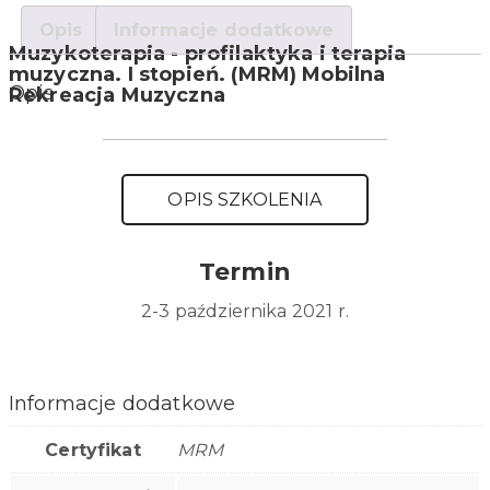
Opis
Informacje dodatkowe
Muzykoterapia - profilaktyka i terapia
muzyczna. I stopień. (MRM) Mobilna
Opis
Rekreacja Muzyczna
OPIS SZKOLENIA
Termin
2-3 października 2021 r.
Informacje dodatkowe
Certyfikat
MRM