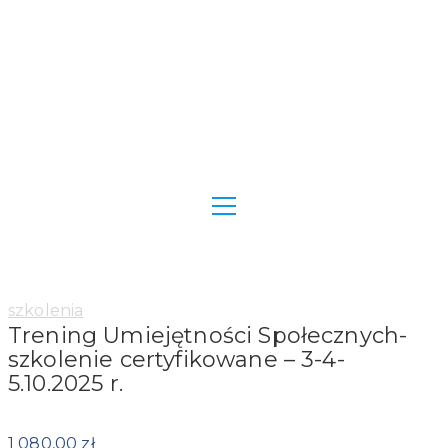
Category:
szkolenia
Trening Umiejętności Społecznych-
szkolenie certyfikowane – 3-4-
5.10.2025 r.
1 080,00
zł