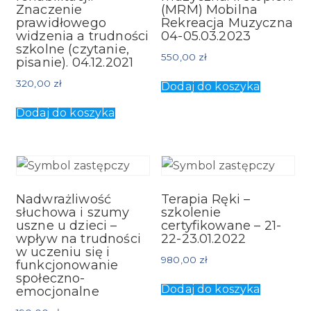
Znaczenie
(MRM) Mobilna
prawidłowego
Rekreacja Muzyczna
widzenia a trudności
04-05.03.2023
szkolne (czytanie,
550,00
zł
pisanie). 04.12.2021
320,00
zł
Dodaj do koszyka
Dodaj do koszyka
Nadwrażliwość
Terapia Ręki –
słuchowa i szumy
szkolenie
uszne u dzieci –
certyfikowane – 21-
wpływ na trudności
22-23.01.2022
w uczeniu się i
980,00
zł
funkcjonowanie
społeczno-
Dodaj do koszyka
emocjonalne