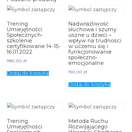
Trening
Nadwrażliwość
Umiejętności
słuchowa i szumy
Społecznych-
uszne u dzieci –
szkolenie
wpływ na trudności
certyfikowane 14-15-
w uczeniu się i
16.01.2022
funkcjonowanie
społeczno-
980,00
zł
emocjonalne
190,00
zł
Dodaj do koszyka
Dodaj do koszyka
Trening
Metoda Ruchu
Umiejętności
Rozwijającego