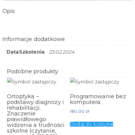
Opis
Informacje dodatkowe
DataSzkolenia
23.02.2024
Podobne produkty
Ortoptyka –
Programowanie bez
podstawy diagnozy i
komputera.
rehabilitacji.
180,00
zł
Znaczenie
prawidłowego
Dodaj do koszyka
widzenia a trudności
szkolne (czytanie,