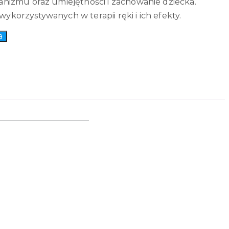
ganizmu oraz umiejętności i zachowanie dziecka.
ykorzystywanych w terapii ręki i ich efekty.
a