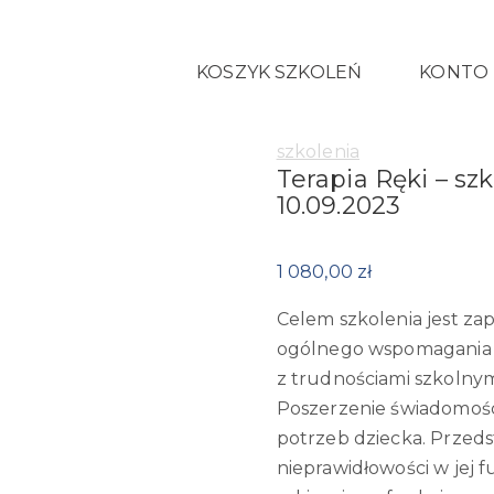
KOSZYK SZKOLEŃ
KONTO
Category:
szkolenia
Terapia Ręki – sz
10.09.2023
1 080,00
zł
Celem szkolenia jest zap
ogólnego wspomagania r
z trudnościami szkolny
Poszerzenie świadomości
potrzeb dziecka. Przeds
nieprawidłowości w jej