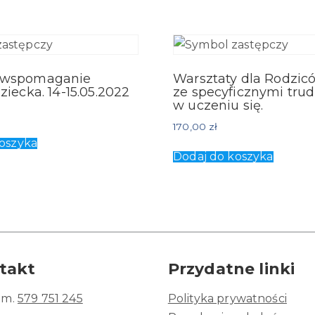
 wspomaganie
Warsztaty dla Rodzicó
ziecka. 14-15.05.2022
ze specyficznymi tru
w uczeniu się.
170,00
zł
oszyka
Dodaj do koszyka
takt
Przydatne linki
kom.
579 751 245
Polityka prywatności