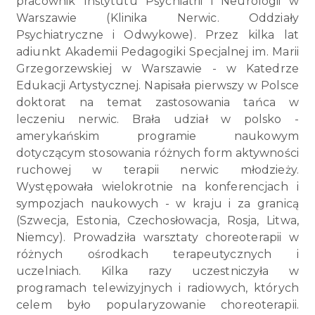
pracownik Instytutu Psychiatrii i Neurologii w
Warszawie (Klinika Nerwic. Oddziały
Psychiatryczne i Odwykowe). Przez kilka lat
adiunkt Akademii Pedagogiki Specjalnej im. Marii
Grzegorzewskiej w Warszawie - w Katedrze
Edukacji Artystycznej. Napisała pierwszy w Polsce
doktorat na temat zastosowania tańca w
leczeniu nerwic. Brała udział w polsko -
amerykańskim programie naukowym
dotyczącym stosowania różnych form aktywności
ruchowej w terapii nerwic młodzieży.
Występowała wielokrotnie na konferencjach i
sympozjach naukowych - w kraju i za granicą
(Szwecja, Estonia, Czechosłowacja, Rosja, Litwa,
Niemcy). Prowadziła warsztaty choreoterapii w
różnych ośrodkach terapeutycznych i
uczelniach. Kilka razy uczestniczyła w
programach telewizyjnych i radiowych, których
celem było popularyzowanie choreoterapii.